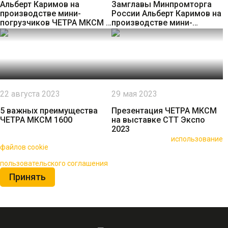
Альберт Каримов на
Замглавы Минпромторга
производстве мини-
России Альберт Каримов на
погрузчиков ЧЕТРА МКСМ в
производстве мини-
ОСП "ПК "ПРОМТРАКТОР"
погрузчиков ЧЕТРА МКСМ |
Саранск
22 августа 2023
29 мая 2023
5 важных преимущества
Презентация ЧЕТРА МКСМ
ЧЕТРА МКСМ 1600
на выставке СТТ Экспо
2023
🍪 Пользуясь данным сайтом, вы соглашаетесь на
использование
файлов cookie
для повышения качества обслуживания.
Нажимая на кнопку «Принять», вы принимаете условия
пользовательского соглашения
Принять