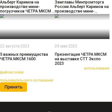
Альберт Каримов на
Замглавы Минпромторга
производстве мини-
России Альберт Каримов на
погрузчиков ЧЕТРА МКСМ в
производстве мини-
ОСП "ПК "ПРОМТРАКТОР"
погрузчиков ЧЕТРА МКСМ |
Саранск
22 августа 2023
29 мая 2023
5 важных преимущества
Презентация ЧЕТРА МКСМ
ЧЕТРА МКСМ 1600
на выставке СТТ Экспо
2023
🍪 Пользуясь данным сайтом, вы соглашаетесь на
использование
файлов cookie
для повышения качества обслуживания.
Нажимая на кнопку «Принять», вы принимаете условия
пользовательского соглашения
Принять