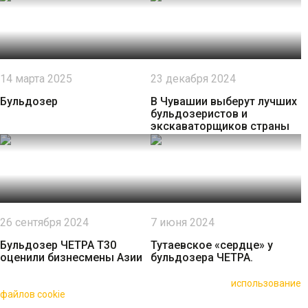
14 марта 2025
23 декабря 2024
Бульдозер
В Чувашии выберут лучших
бульдозеристов и
экскаваторщиков страны
26 сентября 2024
7 июня 2024
Бульдозер ЧЕТРА Т30
Тутаевское «сердце» у
оценили бизнесмены Азии
бульдозера ЧЕТРА.
🍪 Пользуясь данным сайтом, вы соглашаетесь на
использование
файлов cookie
для повышения качества обслуживания.
Нажимая на кнопку «Принять», вы принимаете условия