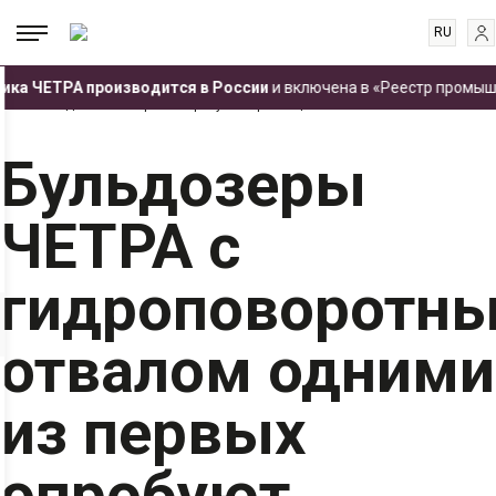
RU
EN
.
.
.
ка ЧЕТРА производится в России
и включена в «Реестр промышле
ES
Главная
Пресс-центр
Новости
Бульдозеры ЧЕТРА с гидроповоротным
отвалом одними из первых опробуют европейцы
FR
Бульдозеры
ЧЕТРА с
гидроповоротн
отвалом одними
из первых
опробуют