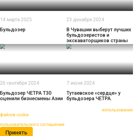
14 марта 2025
23 декабря 2024
Бульдозер
В Чувашии выберут лучших
бульдозеристов и
экскаваторщиков страны
26 сентября 2024
7 июня 2024
Бульдозер ЧЕТРА Т30
Тутаевское «сердце» у
оценили бизнесмены Азии
бульдозера ЧЕТРА.
🍪 Пользуясь данным сайтом, вы соглашаетесь на
использование
файлов cookie
для повышения качества обслуживания.
Нажимая на кнопку «Принять», вы принимаете условия
пользовательского соглашения
Принять