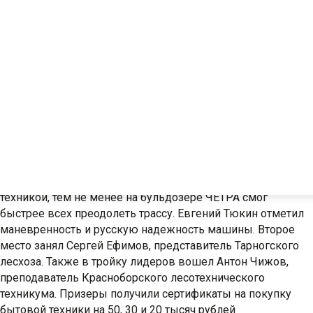
компаний. Соревнующиеся не просто быстро освоили азы
управления бульдозером, но и продемонстрировали
трюки, достойные профессионалов. Балансирование на
бревне, закрывание отвалом спичечного коробка, змейка
на скорости со сбиванием мяча со стойки. Каждый
соревновательный заезд собирал на площадке ЧЕТРА
ая технику промышленного назначения и запасные ча
множество зрителей и болельщиков.
Лучшее время (3 мин. 01 сек.) продемонстрировал
Евгений Тюкин из компании «Профмакс», механик с
опытом экскаваторщика. Победитель конкурса
подчеркнул, что уже 6 лет не управлял гусеничной
техникой, тем не менее на бульдозере ЧЕТРА смог
быстрее всех преодолеть трассу. Евгений Тюкин отметил
маневренность и русскую надежность машины. Второе
место занял Сергей Ефимов, представитель Тарногского
лесхоза. Также в тройку лидеров вошел Антон Чижов,
преподаватель Красноборского лесотехнического
техникума. Призеры получили сертификаты на покупку
бытовой техники на 50, 30 и 20 тысяч рублей